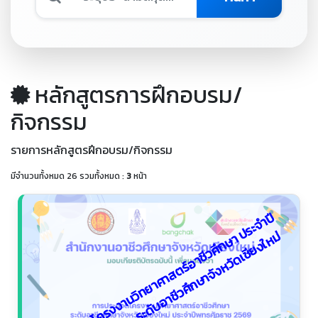
หลักสูตรการฝึกอบรม/
กิจกรรม
รายการหลักสูตรฝึกอบรม/กิจกรรม
มีจำนวนทั้งหมด 26 รวมทั้งหมด :
3
หน้า
ก
า
ร
ป
ร
ะ
ก
ว
ด
โ
ค
ร
ง
ง
า
น
วิ
ท
ย
า
ศ
า
ส
ต
ร์
อ
า
ชี
ว
ศึ
ก
ษ
ป
ร
ะ
จำ
ปี
พุ
ท
ธ
ศั
ก
ร
า
ช
2
5
6
9
ร
ะ
ดั
บ
อ
า
ชี
ว
ศึ
ก
ษ
า
จั
ง
ห
วั
ด
เ
ชี
ย
ง
ใ
ห
า
ม่