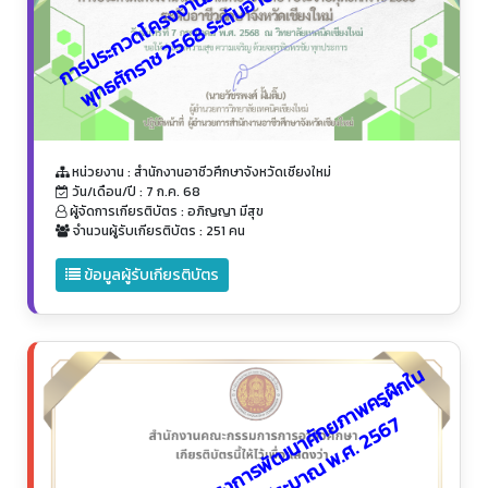
า
ม่
หน่วยงาน : สำนักงานอาชีวศึกษาจังหวัดเชียงใหม่
วัน/เดือน/ปี : 7 ก.ค. 68
ผู้จัดการเกียรติบัตร : อภิญญา มีสุข
จำนวนผู้รับเกียรติบัตร : 251 คน
ข้อมูลผู้รับเกียรติบัตร
ค
ณ
ะ
ก
ร
ร
ม
ก
า
ร
ดำ
เ
นิ
น
โ
ค
ร
ง
ก
า
ร
พั
ฒ
น
า
ศั
ก
ภ
า
พ
ค
รู
ฝึ
ก
ใ
น
ส
ถ
า
น
ป
ร
ะ
ก
อ
บ
ก
า
ร
ปี
ง
บ
ป
ร
ะ
ม
า
ณ
พ.
ศ.
2
5
6