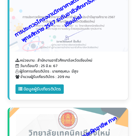
ก
า
ร
ป
ร
ะ
ก
ว
ด
โ
ค
ร
ง
ง
า
น
วิ
ท
ย
า
ศ
า
ส
ต
ร์
อ
า
ชี
ว
ศึ
ก
ษ
ป
ร
ะ
จำ
ปี
พุ
ท
ธ
ศั
ก
ร
า
ช
2
5
6
7
ร
ะ
ดั
บ
อ
า
ชี
ว
ศึ
ก
ษ
า
จั
ง
ห
วั
ด
จั
ง
ห
วั
เ
ชี
ย
ง
ใ
ห
า
ด
ม่
หน่วยงาน : สำนักงานอาชีวศึกษาจังหวัดเชียงใหม่
วัน/เดือน/ปี : 25 มิ.ย. 67
ผู้จัดการเกียรติบัตร : นายกฤษณะ มีสุข
จำนวนผู้รับเกียรติบัตร : 209 คน
ข้อมูลผู้รับเกียรติบัตร