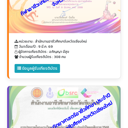
หน่วยงาน : สำนักงานอาชีวศึกษาจังหวัดเชียงใหม่
วัน/เดือน/ปี : 9 มี.ค. 69
ผู้จัดการเกียรติบัตร : อภิญญา มีสุข
จำนวนผู้รับเกียรติบัตร : 308 คน
ข้อมูลผู้รับเกียรติบัตร
ก
า
ร
ป
ร
ะ
ก
ว
ด
โ
ค
ร
ง
ง
า
น
วิ
ท
ย
า
ศ
า
ส
ต
ร์
อ
า
ชี
ว
ศึ
ก
ษ
ป
ร
ะ
จำ
ปี
พุ
ท
ธ
ศั
ก
ร
า
ช
2
5
6
8
ร
ะ
ดั
บ
อ
า
ชี
ว
ศึ
ก
ษ
า
จั
ง
ห
วั
ด
เ
ชี
ย
ง
ใ
ห