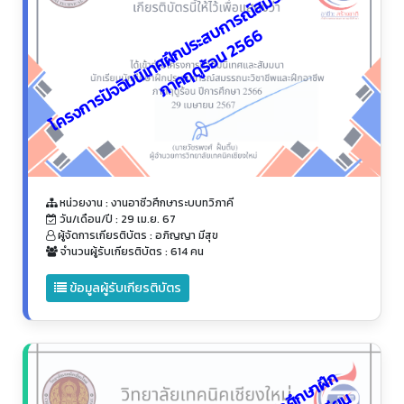
โ
ค
ร
ง
ก
า
ร
ปั
จ
ฉิ
ม
นิ
เ
ท
ศ
ฝึ
ก
ป
ร
ะ
บ
ก
า
ร
ณ์
ส
ม
ร
ร
ถ
น
ะ
วิ
ช
า
ชี
พ
ภ
า
ค
ฤ
ดู
ร้
อ
น
2
5
6
ส
6
หน่วยงาน : งานอาชีวศึกษาระบบทวิภาคี
วัน/เดือน/ปี : 29 เม.ย. 67
ผู้จัดการเกียรติบัตร : อภิญญา มีสุข
จำนวนผู้รับเกียรติบัตร : 614 คน
ข้อมูลผู้รับเกียรติบัตร