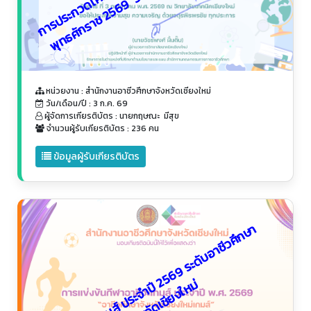
หน่วยงาน : สำนักงานอาชีวศึกษาจังหวัดเชียงใหม่
วัน/เดือน/ปี : 3 ก.ค. 69
ผู้จัดการเกียรติบัตร : นายกฤษณะ มีสุข
จำนวนผู้รับเกียรติบัตร : 236 คน
ข้อมูลผู้รับเกียรติบัตร
กี
ฬ
า
อ
า
ชี
ว
ะ
เ
ก
ม
ส์
ป
ร
ะ
จำ
ปี
2
5
6
9
ร
ะ
ดั
บ
อ
า
ชี
ว
ศึ
ก
ษ
า
จั
ง
ห
วั
ด
เ
ชี
ย
ง
ใ
ห
ม่