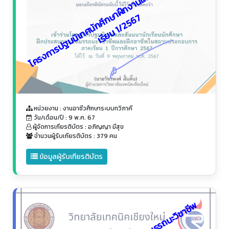
โ
ค
ร
ง
ก
า
ร
ป
ฐ
ม
นิ
เ
ท
ศ
นั
ก
ศึ
ก
า
ฝึ
ก
ง
า
น
แ
ล
ะ
ฝึ
ก
อ
า
ชี
พ
ภ
า
ค
เ
รี
ย
น
1
/
2
5
6
ษ
7
หน่วยงาน : งานอาชีวศึกษาระบบทวิภาคี
วัน/เดือน/ปี : 9 พ.ค. 67
ผู้จัดการเกียรติบัตร : อภิญญา มีสุข
จำนวนผู้รับเกียรติบัตร : 379 คน
ข้อมูลผู้รับเกียรติบัตร