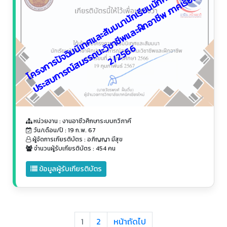
โ
ค
ร
ง
ก
า
ร
ปั
จ
ฉิ
ม
ท
ศ
แ
ล
ะ
สั
ม
ม
น
า
นั
ก
เ
รี
ย
น
นั
ก
ศึ
ษ
า
ฝึ
ก
ป
ร
ะ
ส
บ
ก
า
ร
ณ์
ส
ม
ร
ร
ถ
น
ะ
ช
า
ชี
พ
แ
ล
ะ
ฝึ
ก
อ
า
ชี
พ
ภ
า
ค
เ
รี
ย
2
/
2
5
6
ก
น
นิ
เ
วิ
6
หน่วยงาน : งานอาชีวศึกษาระบบทวิภาคี
วัน/เดือน/ปี : 19 ก.พ. 67
ผู้จัดการเกียรติบัตร : อภิญญา มีสุข
จำนวนผู้รับเกียรติบัตร : 454 คน
ข้อมูลผู้รับเกียรติบัตร
1
2
หน้าถัดไป