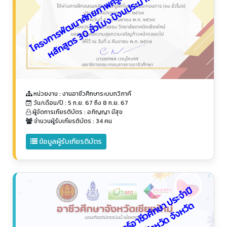
โ
ค
ร
ง
ก
า
ร
พั
ฒ
น
า
ศั
ก
ย
ภ
า
พ
ค
รู
ฝึ
ก
ใ
น
ส
ถ
า
น
ป
ะ
ก
อ
บ
ก
า
ร
ห
ลั
ก
สู
ต
ร
3
0
ชั่
ว
โ
ม
ง
ปี
ง
บ
ป
ร
ะ
ม
า
ณ
พ.
ศ.
2
5
6
ร
7
หน่วยงาน : งานอาชีวศึกษาระบบทวิภาคี
วัน/เดือน/ปี : 5 ก.ย. 67 ถึง 8 ก.ย. 67
ผู้จัดการเกียรติบัตร : อภิญญา มีสุข
จำนวนผู้รับเกียรติบัตร : 34 คน
ข้อมูลผู้รับเกียรติบัตร