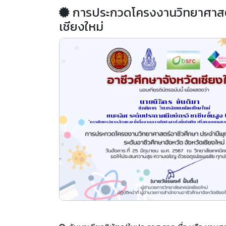
การประกวดโครงงานวิทยาศาสตร์
เชียงใหม่
นายนิธิกร  ขันติมา     
นักศึกษา  วิทยาลัยเทคนิคเชียงใหม่
ชนะเลิศ ระดับประกาศนียบัตรวิชาชีพชั้นสูง 
"การศึกษาอัตราส่วนของน้ำทิ้งจากการต้มปอสาต่อน้ำมันพืช เพื่อทดแทนสารเ