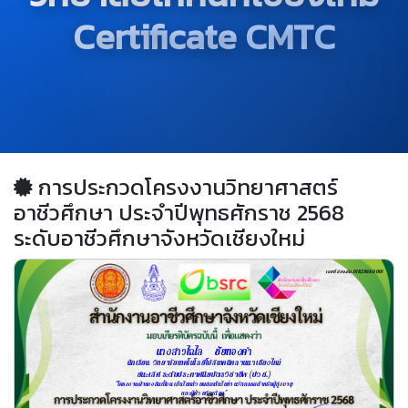
Certificate CMTC
การประกวดโครงงานวิทยาศาสตร์
อาชีวศึกษา ประจำปีพุทธศักราช 2568
ระดับอาชีวศึกษาจังหวัดเชียงใหม่
เลขที่ สอจ.ชม.018/2568-0001
นางสาวไฉไล     ชัยทองคำ
นักเรียน  วิทยาลัยเทคโนโลยีโปลิเทคนิคลานนา เชียงใหม่
ชนะเลิศ ระดับประกาศนียบัตรวิชาชีพ (ปวช.)
"โครงงานผ้ารองกันเปื้อน เส้นใยกล้วยผสมเส้นใยข่า นวัตกรรมสำหรับผู้สูงอายุ

และผู้ป่วยติดเตียง"