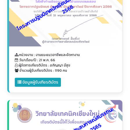
โ
ค
ร
ง
ก
า
ร
ป
ฐ
ม
นิ
เ
ท
ศ
นั
เ
รี
ย
น
นั
ก
ศึ
ก
ษ
า
ใ
ห
ม่
ปี
ก
า
ร
ศึ
ก
ษ
า
2
5
6
ก
6
หน่วยงาน : งานแนะแนวอาชีพและจัดหางาน
วัน/เดือน/ปี : 21 พ.ค. 66
ผู้จัดการเกียรติบัตร : อภิญญา มีสุข
จำนวนผู้รับเกียรติบัตร : 1190 คน
ข้อมูลผู้รับเกียรติบัตร