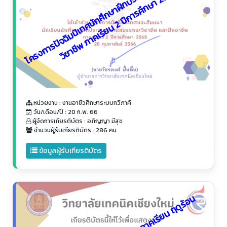
โ
ค
ร
ง
ก
า
ร
ปั
จ
ฉิ
ม
นิ
เ
ท
ศ
นั
ก
ศึ
ก
ษ
า
ฝึ
ก
ป
ร
ะ
ส
ก
า
ร
ณ์
ส
ม
ร
ร
ถ
น
ะ
วิ
ช
า
ชี
พ
ภ
า
ค
เ
รี
ย
น
2
ปี
ก
า
ร
ศึ
ก
ษ
า
2
5
6
บ
5
หน่วยงาน : งานอาชีวศึกษาระบบทวิภาคี
วัน/เดือน/ปี : 20 ก.พ. 66
ผู้จัดการเกียรติบัตร : อภิญญา มีสุข
จำนวนผู้รับเกียรติบัตร : 286 คน
ข้อมูลผู้รับเกียรติบัตร