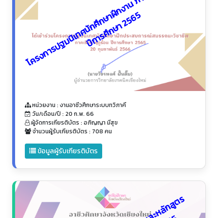
โ
ค
ร
ง
ก
า
ร
ป
ฐ
ม
นิ
เ
ท
ศ
นั
ก
ศึ
ก
ษ
า
ฝึ
ก
ง
า
น
ภ
า
ค
เ
รี
ย
น
ฤ
ดู
ร้
อ
น
ปี
ก
า
ร
ศึ
ก
ษ
า
2
5
6
5
หน่วยงาน : งานอาชีวศึกษาระบบทวิภาคี
วัน/เดือน/ปี : 20 ก.พ. 66
ผู้จัดการเกียรติบัตร : อภิญญา มีสุข
จำนวนผู้รับเกียรติบัตร : 708 คน
ข้อมูลผู้รับเกียรติบัตร