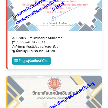
ก
น
นิ
วิ
6
หน่วยงาน : งานอาชีวศึกษาระบบทวิภาคี
วัน/เดือน/ปี : 18 ก.ย. 66
ผู้จัดการเกียรติบัตร : อภิญญา มีสุข
จำนวนผู้รับเกียรติบัตร : 247 คน
ข้อมูลผู้รับเกียรติบัตร
โ
ค
ร
ง
ก
า
ร
พิ
ธี
บ
ว
ง
ส
ร
ว
ง
ง
ค์
พ
ร
ะ
วิ
ษ
ณุ
ก
ร
ร
ม
แ
ล
ะ
พิ
ธี
ไ
ห
ว้
ค
รู
2
5
6