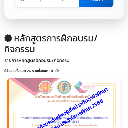
หลักสูตรการฝึกอบรม/
กิจกรรม
รายการหลักสูตรฝึกอบรม/กิจกรรม
มีจำนวนทั้งหมด 26 รวมทั้งหมด :
3
หน้า
ก
า
ร
ป
ร
ะ
ก
ว
ด
สิ่
ง
ป
ร
ะ
ดิ
ษ
ฐ์
ค
น
รุ่
น
ใ
ห
ม่
ร
ะ
ดั
อ
า
ชี
ว
ศึ
ก
ษ
า
จั
ง
ห
วั
ด
เ
ชี
ย
ง
ใ
ห
ม่
ป
ร
ะ
จำ
ปี
ก
า
ร
ศึ
ก
ษ
า
2
5
6
บ
6