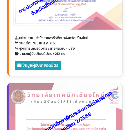
หน่วยงาน : สำนักงานอาชีวศึกษาจังหวัดเชียงใหม่
วัน/เดือน/ปี : 18 ธ.ค. 66
ผู้จัดการเกียรติบัตร : นายกฤษณะ มีสุข
จำนวนผู้รับเกียรติบัตร : 212 คน
ข้อมูลผู้รับเกียรติบัตร
โ
ค
ร
ง
ก
า
ร
ป
ฐ
ม
นิ
เ
ท
ศ
นั
ก
ศึ
ก
ษ
า
ฝึ
ก
ป
ร
ะ
ส
บ
ก
า
ร
ณ์
ส
ม
ร
ร
ถ
น
ะ
วิ
ช
า
ชี
พ
ภ
า
ค
เ
รี
ย
น
2
/
2
5
6
6