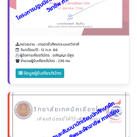
หน่วยงาน : งานอาชีวศึกษาระบบทวิภาคี
วัน/เดือน/ปี : 12 ต.ค. 66
ผู้จัดการเกียรติบัตร : อภิญญา มีสุข
จำนวนผู้รับเกียรติบัตร : 236 คน
ข้อมูลผู้รับเกียรติบัตร
โ
ค
ร
ง
ก
า
ร
ปั
จ
ฉิ
ม
เ
ท
ศ
แ
ล
ะ
สั
ม
ม
น
า
นั
ก
เ
รี
ย
น
นั
ก
ศึ
ษ
า
ฝึ
ก
ป
ร
ะ
ส
บ
ก
า
ร
ณ์
ส
ม
ร
ร
ถ
น
ะ
ช
า
ชี
พ
แ
ล
ะ
ฝึ
ก
อ
า
ชี
พ
ภ
า
ค
เ
รี
ย
1
/
2
5
6