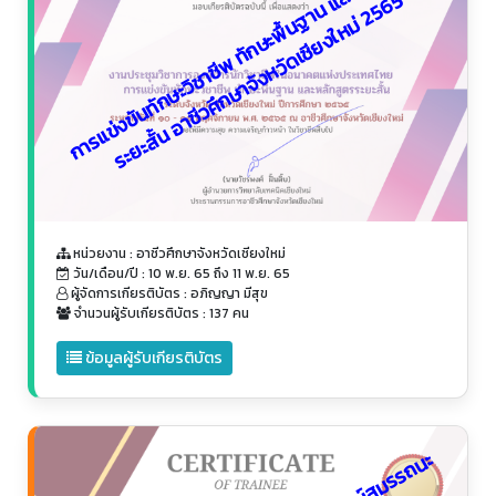
ก
า
ร
แ
ข่
ง
ขั
น
ทั
ก
ษ
ะ
วิ
ช
า
ชี
พ
ทั
ก
ษ
ะ
พื้
น
ฐ
า
น
ล
ะ
ห
ลั
ก
สู
ต
ร
ร
ะ
ย
ะ
สั้
น
อ
า
ชี
ว
ศึ
ก
ษ
า
จั
ง
ห
วั
ด
เ
ชี
ย
ง
ใ
ห
ม่
2
5
6
แ
5
หน่วยงาน : อาชีวศึกษาจังหวัดเชียงใหม่
วัน/เดือน/ปี : 10 พ.ย. 65 ถึง 11 พ.ย. 65
ผู้จัดการเกียรติบัตร : อภิญญา มีสุข
จำนวนผู้รับเกียรติบัตร : 137 คน
ข้อมูลผู้รับเกียรติบัตร